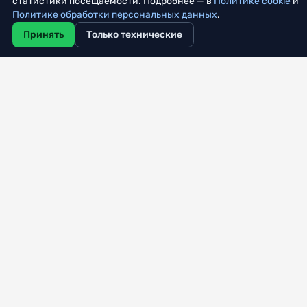
статистики посещаемости. Подробнее — в
Политике cookie
и
Политике обработки персональных данных
.
Буксировка на
трос
у в кирове
Принять
Только технические
автопомощь-43.рф
Отбуксируем авто на
трос
у не дорого.
Вор пытался задушить стража
порядка буксировочным
трос
ом -
Новости Кирова и Кировской области
vkirove.ru
Как сообщили в пресс- службе Следственного комитета РФ
по Кировской области, в марте этого года участковым
Уржумского района в селе Шурма был задержан мужчина,
находящийся в
Трос
Трос
стальной оцинкованный 5
мм 6х7+FC(100) DIN 3055 (
трос
общего назначения, рабочая нагрузка
2,94
zakaz43.ru