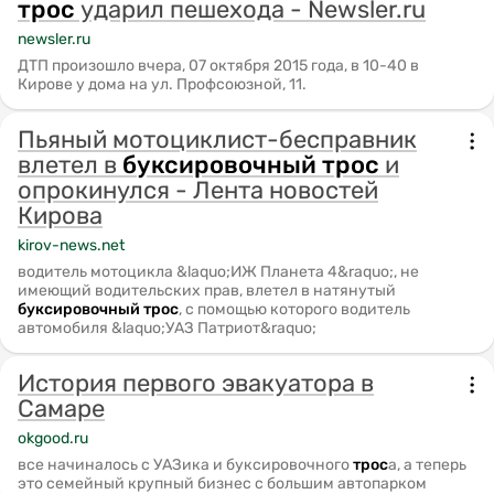
трос
ударил пешехода - Newsler.ru
newsler.ru
ДТП произошло вчера, 07 октября 2015 года, в 10-40 в
Кирове у дома на ул. Профсоюзной, 11.
Пьяный мотоциклист-бесправник
влетел в
буксировочный
трос
и
опрокинулся - Лента новостей
Кирова
kirov-news.net
водитель мотоцикла &laquo;ИЖ Планета 4&raquo;, не
имеющий водительских прав, влетел в натянутый
буксировочный
трос
, с помощью которого водитель
автомобиля &laquo;УАЗ Патриот&raquo;
История первого эвакуатора в
Самаре
okgood.ru
все начиналось с УАЗика и буксировочного
трос
а, а теперь
это семейный крупный бизнес с большим автопарком