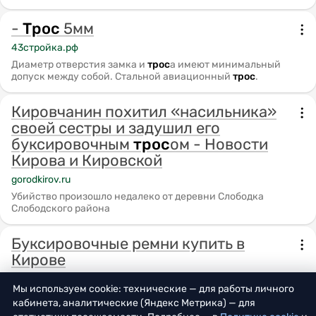
-
Трос
5мм
43стройка.рф
Диаметр отверстия замка и
трос
а имеют минимальный
допуск между собой. Стальной авиационный
трос
.
Кировчанин похитил «насильника»
своей сестры и задушил его
буксировочным
трос
ом - Новости
Кирова и Кировской
gorodkirov.ru
Убийство произошло недалеко от деревни Слободка
Слободского района
Буксировочные ремни купить в
Кирове
stroprf.ru
Мы используем cookie: технические — для работы личного
Купить Буксировочные ремни в Кирове по выгодной цене в
кабинета, аналитические (Яндекс Метрика) — для
компании Грузовая механика