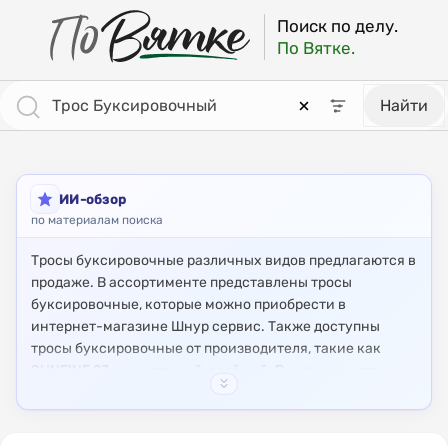
ПоВятке - региональный поисковик
Результаты поиска: Трос Буксировочный [страница 3]
Поиск по делу.
По Вятке.
Найти
ИИ-обзор
по материалам поиска
Тросы буксировочные различных видов предлагаются в
продаже. В ассортименте представлены тросы
буксировочные, которые можно приобрести в
интернет-магазине Шнур сервис. Также доступны
тросы буксировочные от производителя, такие как
SUNFINE 23 м усиленный, зелёный. В наличии есть и
специализированные тросы, например, с
светоотражающей лентой.