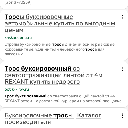
(арт.SF70259)
Трос
ы буксировочные
автомобильные купить по выгодным
ценам
kaskadcentr.ru
Стропы буксировочные,
трос
ы динамические рывковые,
корозащитные, удлинители лебедочного
трос
а для
легковых
Трос
буксировочный
со
светоотражающей лентой 5т 4м
REXANT купить недорого
opt.k-kirov.ru
Трос
буксировочный
со светоотражающей лентой 5т 4м
REXANT оптом - с доставкой курьером на оптовой площадке
Буксировочные
трос
ы | Каталог
производителя