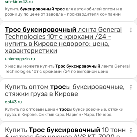
sm-kirov43.ru
Купить
буксировочный
трос
для автомобилей оптом и в
розницу по цене от заводла - производителя компании
Трос
буксировочный
лента General
Technologies 10т с крюками /24 -
купить в Кирове недорого: цена,
характеристики
unixmagazin.ru
У нас вы можете купить
Трос
буксировочный
лента General
Technologies 10т с крюками /24 по выгодной цене
Купить оптом
трос
ы буксировочные,
стяжки груза в Кирове
opt43.ru
Купить по оптовым ценам
трос
ы буксировочные, стяжки
груза, в Кирове, Сыктывкаре, Нарьян-Маре, Печере,
Купить
Трос
буксировочный
10 тонн
6 метров без крюков AVS KT-7000 в