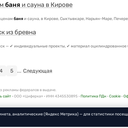
ом
баня
и сауна в Кирове
м ценам
баня
и сауна, в Кирове, Сыктывкаре, Нарьян-Маре, Печере,
к из бревна
ск — ✔ индивидуальные проекты, ✔ материал оцилиндрованное б
4
5
...
Следующая
з рекламы федералов в выдаче.
ь сайт
· ООО «Циферка» · ИНН 4345530895 ·
Политика ПДн
·
Cookie
·
Оф
бинета, аналитические (Яндекс Метрика) — для статистики посещ