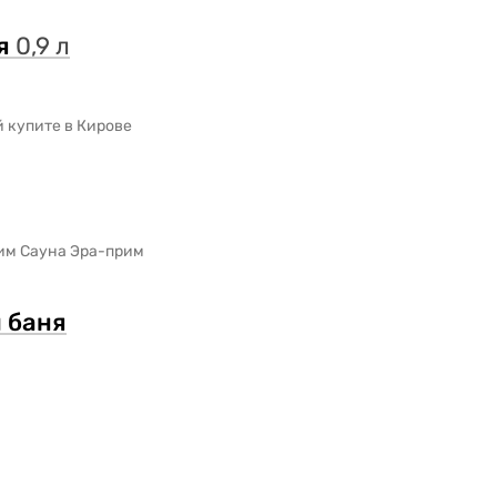
я
0,9 л
 купите в Кирове
им Сауна Эра-прим
я
баня