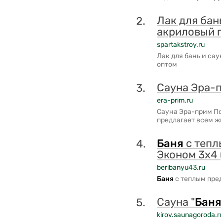
Лак для бан
2.
акриловый 
spartakstroy.ru
Лак для бань и са
оптом
Сауна Эра-
3.
era-prim.ru
Сауна Эра-прим П
предлагает всем ж
Баня
с тепл
4.
Эконом 3х4 
beribanyu43.ru
Баня
с теплым пре
Сауна "
Бан
5.
kirov.saunagoroda.r