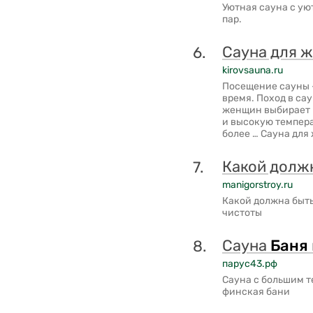
Уютная сауна с ую
пар.
Сауна для ж
6.
kirovsauna.ru
Посещение сауны –
время. Поход в са
женщин выбирает 
и высокую темпера
более … Сауна для
Какой долж
7.
manigorstroy.ru
Какой должна быт
чистоты
Сауна
Баня
8.
парус43.рф
Сауна с большим т
финская бани