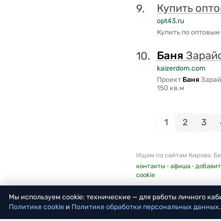
Купить опт
9.
opt43.ru
Купить по оптовы
Баня
Зарайс
10.
kaizerdom.com
Проект
Баня
Зарай
150 кв.м
1
2
3
Ищем по сайтам Кирова. Бе
контакты
·
афиша
·
добавит
cookie
Мы используем cookie: технические — для работы личного ка
Политике cookie
и
Политике обработки персональных данных
.