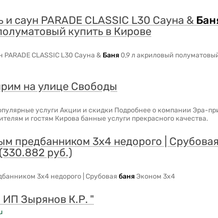
ь и саун PARADE CLASSIC L30 Сауна &
Бан
полуматовый купить в Кирове
ун PARADE CLASSIC L30 Сауна &
Баня
0,9 л акриловый полуматовый
прим на улице Свободы
опулярные услуги Акции и скидки Подробнее о компании Эра-пр
ителям и гостям Кирова банные услуги прекрасного качества.
ым предбанником 3х4 недорого | Срубова
(330.882 руб.)
дбанником 3х4 недорого | Срубовая
баня
Эконом 3х4
я
ИП Зырянов К.Р. "
u