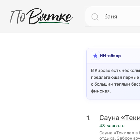
ПоВятке - региональный поисковик
Результаты поиска: баня
ИИ-обзор
В Кирове есть несколь
предлагающая парные 
с большим теплым бас
финская.
Сауна «Теки
1.
43-sauna.ru
Сауна «Текила» в 
отдыха. Заброниру