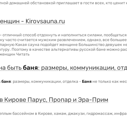
тной домашней обстановкой приглашает в гости всех, кто ценит
енщин - Kirovsauna.ru
 отличный способ отдохнуть и наполниться силами, пообщаться
уну часто считается мужским развлечением, однако, все больше
парную Какая сауна подойдет женщине Большинство девушек не
туру. Поэтому в качестве альтернативы русской бане можно рас
 женщин Читать
на быть
баня
: размеры, коммуникации, от
ь
баня
: размеры, коммуникации, отделка -
Баня
не только как ме
в Кирове Парус, Пропар и Эра-Прим
еплым бассейном в Кирове, хамам, джакузи, гидромассаж, инфра