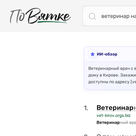
ПоВятке - региональный поисковик
Результаты поиска: ветеринар на дом
ИИ-обзор
Ветеринарный врач с в
дому в Кирове. Закаж
доступны по адресу [vet
Ветери
на
р
1.
vet-kirov.orgs.biz
Ветери
на
р
ный вра