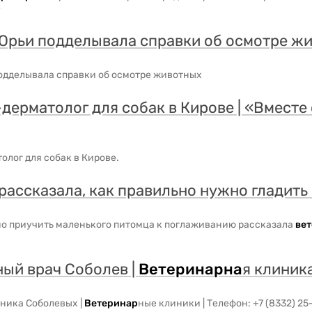
е
 Юрьи подделывала справки об осмотре ж
одделывала справки об осмотре животных
-дерматолог для собак в Кирове | «Вместе
олог для собак в Кирове.
рассказала, как правильно нужно гладить 
но приучить маленького питомца к поглаживанию рассказала
ве
ный врач Соболев |
Ветери
на
р
на
я клиник
иника Соболевых |
Ветери
на
р
ные клиники | Телефон: +7 (8332) 25-0