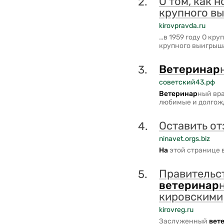
О том, как 
2.
крупного в
kirovpravda.ru
…в 1959 году О к
крупного выигрыш
Ветери
на
р
3.
советский43.рф
Ветери
на
р
ный вр
любимые и долго
Оставить от
4.
ninavet.orgs.biz
На
этой странице 
Правительс
5.
ветери
на
р
кировскими
kirovreg.ru
Заслуженный
вет