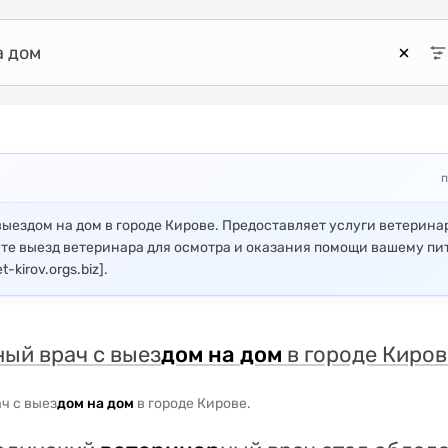
п
ыездом на дом в городе Кирове. Предоставляет услуги ветерина
ите выезд ветеринара для осмотра и оказания помощи вашему пи
-kirov.orgs.biz].
ный врач с выез
дом
на
дом
в городе Киров
ч с выез
дом
на
дом
в городе Кирове.