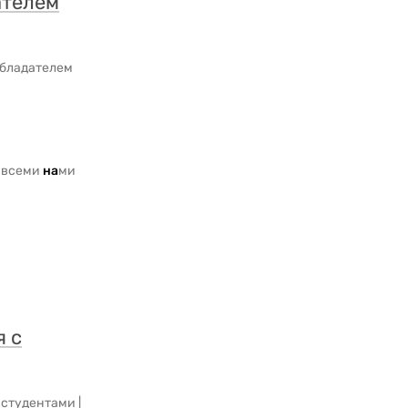
ателем
обладателем
 всеми
на
ми
я с
студентами |