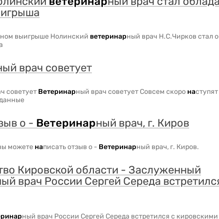
нолинский
ветери
на
р
ный врач стал облад
ыигрыша
рупном выигрыше Нолинский
ветери
на
р
ный врач Н.С.Чирков стал 
а
ный врач советует
ач советует
Ветери
на
р
ный врач советует Совсем скоро
на
ступят
жданные
зыв о -
Ветери
на
р
ный врач, г. Киров
вы можете
на
писать отзыв о -
Ветери
на
р
ный врач, г. Киров.
тво Кировской области - Заслуженный
ный врач России Сергей Середа встретилс
ери
на
р
ный врач России Сергей Середа встретился с кировскими 