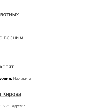
ивотных
 с верным
котят
тери
на
р
Маргарита
а Кирова
5-51 | Адрес: г.