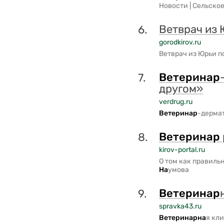
Новости | Сельско
Ветврач из
6.
gorodkirov.ru
Ветврач из Юрьи п
Ветери
на
р
7.
другом»
verdrug.ru
Ветери
на
р
-дермат
Ветери
на
р
8.
kirov-portal.ru
О том как правиль
На
умова
Ветери
на
р
9.
spravka43.ru
Ветери
на
р
на
я кл