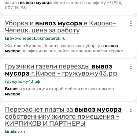
заказа
вывоз
а
мусора
звоните нам по телефону +7 (926)
007-15-96.
Уборка и
вывоз
мусора
в Кирово-
Чепецк, цена за работу
kirovo-chepeck.okmasterok.ru
️Жители в Кирово-Чепецк заказывают уборку и
вывоз
мусора
на официальном сайте компании «окМастерок».
Грузчики газели переезды
вывоз
мусора
г.Киров - гружувожу43.рф
гружувожу43.рф
Вывоз
и утилизация старой мебели и строительного
мусора
.
Перерасчет платы за
вывоз
мусора
собственнику жилого помещения -
КИРПИКОВ И ПАРТНЕРЫ
kirpikov.ru