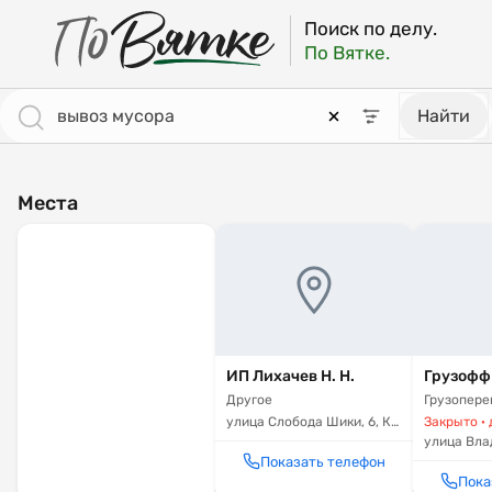
ПоВятке - региональный поисковик
Результаты поиска: вывоз мусора [страница 3]
Поиск по делу.
По Вятке.
Найти
Места
ИП Лихачев Н. Н.
Грузофф
Другое
Грузопере
улица Слобода Шики, 6, Кировская область, город Киров
Закрыто · 
Показать телефон
Пока