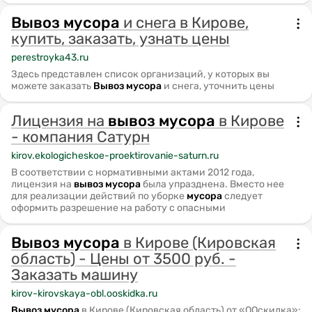
Вывоз
мусора
и снега в Кирове,
купить, заказать, узнать цены
perestroyka43.ru
Здесь представлен список организаций, у которых вы
можете заказать
Вывоз
мусора
и снега, уточнить цены
Лицензия на
вывоз
мусора
в Кирове
- компания Сатурн
kirov.ekologicheskoe-proektirovanie-saturn.ru
В соответствии с нормативными актами 2012 года,
лицензия на
вывоз
мусора
была упразднена. Вместо нее
для реализации действий по уборке
мусора
следует
оформить разрешение на работу с опасными
Вывоз
мусора
в Кирове (Кировская
область) - Цены от 3500 руб. -
Заказать машину
kirov-kirovskaya-obl.ooskidka.ru
Вывоз
мусора
в Кирове (Кировская область) от «ООскидка»: