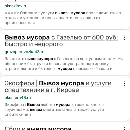
oknokirov.ru
⭐⭐⭐⭐⭐ Описание услуги
вывоз
а
мусора
после демонтажа
старых и установки новых пластиковых окон от
производителя
Вывоз
мусора
с Газелью от 600 руб:
Быстро и недорого
gruzoperevozka43.ru
Закажите
вывоз
мусора
с Газелью по доступным ценам. Мы
обеспечим быструю и безопасную транспортировку
строительного и бытового
мусора
с помощью Газели и
Экосфера |
Вывоз
мусора
и услуги
спецтехники в г. Кирове
ekosfera43.ru
Экосфера :
Вывоз
любого
мусора
, строительного, с
грузчиками,
вывоз
снега, металла, а также услуги
спецтехники
Сбор и
вывоз
мусора