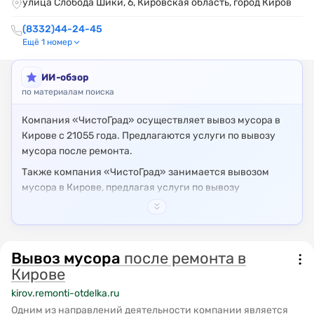
улица Слобода Шики, 6, Кировская область, город Киров
(8332)44-24-45
Ещё 1 номер
ИИ-обзор
по материалам поиска
Компания «ЧистоГрад» осуществляет вывоз мусора в
Кирове с 21055 года. Предлагаются услуги по вывозу
мусора после ремонта.
Также компания «ЧистоГрад» занимается вывозом
мусора в Кирове, предлагая услуги по вывозу
строительного мусора и старой мебели.
Компания «ЧистоГрад» предоставляет услуги по
вывозу мусора с грузчиками в Кирове. Предлагаются
Вывоз
услуги по вывозу мусора в Кирово-Чепецк.
мусора
после ремонта в
Кирове
kirov.remonti-otdelka.ru
Одним из направлений деятельности компании является