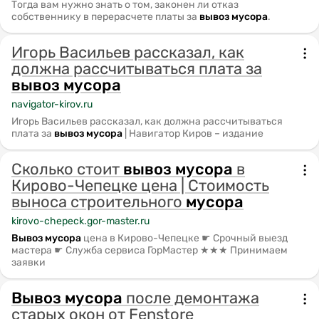
Тогда вам нужно знать о том, законен ли отказ
собственнику в перерасчете платы за
вывоз
мусора
.
Игорь Васильев рассказал, как
должна рассчитываться плата за
вывоз
мусора
navigator-kirov.ru
Игорь Васильев рассказал, как должна рассчитываться
плата за
вывоз
мусора
| Навигатор Киров – издание
Сколько стоит
вывоз
мусора
в
Кирово-Чепецке цена | Стоимость
выноса строительного
мусора
kirovo-chepeck.gor-master.ru
Вывоз
мусора
цена в Кирово-Чепецке ☛ Срочный выезд
мастера ☛ Служба сервиса ГорМастер ★★★ Принимаем
заявки
Вывоз
мусора
после демонтажа
старых окон от Fenstore