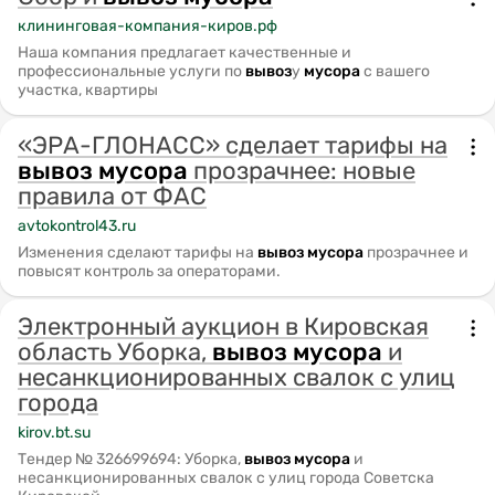
клининговая-компания-киров.рф
Наша компания предлагает качественные и
профессиональные услуги по
вывоз
у
мусора
с вашего
участка, квартиры
«ЭРА-ГЛОНАСС» сделает тарифы на
вывоз
мусора
прозрачнее: новые
правила от ФАС
avtokontrol43.ru
Изменения сделают тарифы на
вывоз
мусора
прозрачнее и
повысят контроль за операторами.
Электронный аукцион в Кировская
область Уборка,
вывоз
мусора
и
несанкционированных свалок с улиц
города
kirov.bt.su
Тендер № 326699694: Уборка,
вывоз
мусора
и
несанкционированных свалок с улиц города Советска