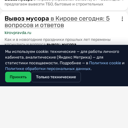
предлагаем вывезти ТБО, бытовые и строительных
Вывоз
мусора
в Кирове сегодня: 5
вопросов и ответов
kirovpravda.ru
Как и в новогодние праздники прошлых лет перемены
коснулись и вопроса
вывоз
а
мусора
.
Мы используем cookie: технические — для работы личного
Вывоз
мусора
с января 2019 года
кабинета, аналитические (Яндекс Метрика) — для
статистики посещаемости. Подробнее — в
Политике cookie
и
fileika.ru
Политике обработки персональных данных
.
С 1 января 2019 года каждый житель Кировской области
Принять
Только технические
будет платить не только за
вывоз
мусора
, но и за
Положены ли льготы на
вывоз
мусора
сельским учителям?
kirov-portal.ru
Рассказываем, кто может рассчитывать на компенсацию
расходов на оплату
вывоз
а
мусора
.