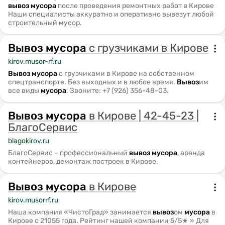
вывоз
мусора
после проведения ремонтных работ в Кирове
Наши специалисты аккуратно и оперативно вывезут любой
строительный мусор.
Вывоз
мусора
с грузчиками в Кирове
kirov.musor-rf.ru
Вывоз
мусора
с грузчиками в Кирове на собственном
спецтранспорте. Без выходных и в любое время.
Вывоз
им
все виды
мусора
. Звоните: +7 (926) 356-48-03.
Вывоз
мусора
в Кирове | 42-45-23 |
БлагоСервис
blagokirov.ru
БлагоСервис – профессиональный
вывоз
мусора
, аренда
контейнеров, демонтаж построек в Кирове.
Вывоз
мусора
в Кирове
kirov.musorrf.ru
Наша компания «ЧистоГрад» занимается
вывоз
ом
мусора
в
Кирове с 21055 года. Рейтинг нашей компании 5/5★ » Для