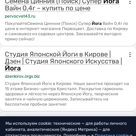
Семена Цинния (Поиск) Супер
Йога
Вайн 0,4г – купить по цене
pervocvet43.ru
ПокупайтеСемена Цинния (Поиск) Супер
Йога
Вайн 0,4г по
цене в интернет-магазине Первоцвет. Доставка по Кирову
и самовывоз из садовых центров. Заказывайте выгодно
прямо сейчас!
Студия Японской Йоги в Кирове |
Дзен | Студия Японского Искусства |
Йога
dzenkirov.orgs.biz
Студия Японской Йоги в Кирове. Наши занятия проходят на
15 этаже Бизнес-центра Кристалл. Раскрытие гармонии,
здоровья и лёгкости через Японскую Йогу, творческие
занятия и чайную церемонию. Записывайтесь на
бесплатное пробное занятие!
Учебный центр Студия ремесел
Мы используем cookie: технические — для работы личного
Киров
кабинета, аналитические (Яндекс Метрика) — для
adres.kirovchanka.ru
статистики посещаемости. Подробнее — в
Политике cookie
и