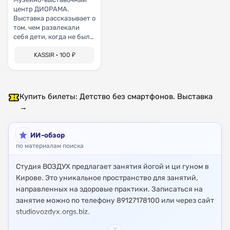
центр ДИОРАМА.
Выставка рассказывает о
том, чем развлекали
себя дети, когда не было
смартфонов и других
гаджетов, как проводили
KASSIR · 100 ₽
свободное время.
Центральным
экспонатом является
длинный и шумный
Купить билеты: Детство без смартфонов. Выставка
деревянный лабиринт
→
«Кугельбан» («дорога
шаров»). Суть игры в том,
чтобы, запустив
ИИ-обзор
деревянный шарик в
по материалам поиска
лабиринт, не потерять
его из виду и провести
через все препятствия.
Студия ВОЗДУХ предлагает занятия йогой и ци гуном в
Посетители также
Кирове. Это уникальное пространство для занятий,
увидят различные игры:
направленных на здоровые практики. Записаться на
мозаика, «Пятнадцать»,
занятие можно по телефону 89127178100 или через сайт
«Йога», «Пифагор»,
studiovozdyx.orgs.biz.
«Морской бой»,
литературно-
В Кирове также доступны занятия йогой, включая