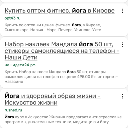
станции 1960-х гг., где
можно будет сделать
Купить оптом фитнес.
йога
в Кирове
атмосферные
фотографии.
opt43.ru
Мероприятие прекрасно
Купить по оптовым ценам фитнес.
йога
, в Кирове,
подходит для посещения
Сыктывкаре, Нарьян-Маре, Печере, Усинске, Ухте
воспитанниками летних
лагерей и для семейного
Набор наклеек Мандала
йога
50 шт,
стикеры самоклеящиеся на телефон -
Наши Дети
нашидети24.рф
Купить Набор наклеек Мандала
йога
50 шт, стикеры
самоклеящиеся на телефон по цене: 495,00 ₽ в интернет-
магазине
Йога
и здоровый образ жизни -
Искусство жизни
rusned.ru
Йога
курс «Искусство Жизни» предлагает антистрессовые
программы, дыхательные техники, медитацию и йогу