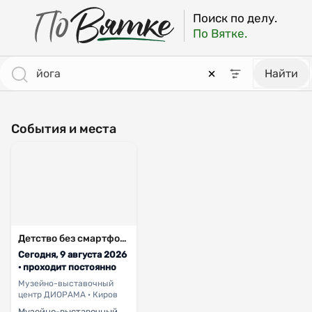
ПоВятке - региональный поисковик
Результаты поиска: йога [страница 2]
Поиск по делу.
По Вятке.
Найти
События и места
Детство без смартфонов. Выставка
Сегодня, 9 августа 2026
· проходит постоянно
Музейно-выставочный
центр ДИОРАМА · Киров
Музейно-выставочный