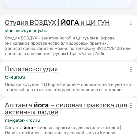
музыкальные и
программы для беременных. Некоторые студии
познавательные лото,
домино, мини-баскетбол
предлагают антистрессовые программы, дыхательные
и многое другое.
техники и медитацию.
Студия ВОЗДУХ |
ЙОГА
и ЦИ ГУН
Дополнят экспозицию
Навигатор Киров предоставляет информацию о
электронные игры и
studiovozdyx.orgs.biz
приставки из частной
различных видах йоги, в том числе о силовых
Студия ВОЗДУХ - занятия йогой и ци гуном в Кирове.
коллекции.Ярким и
практиках аштанга йоге. В Кирове можно найти
Уникальное пространство для здоровых практик.
необычным акцентом
занятия йогой, подходящие для разных уровней
Записаться на занятие можно по телефону 89127178100 или
станут живописные
написав в сообщения группы https://vk.cc/7zf5ol
подготовки и предпочтений.
работы, выполненные
учащимися детской
художественной школы
Пилатес-студия
города Кирова. Для юных
tc-euro.ru
посетителей будет
организованы
Пилатес-студия. ТЦ Европейский — современный и уютный
интерактивные зоны с
торговый центр с высоким уровнем сервиса и торговли.
настольными играми. А
роль «машины времени»,
Аштанга
йога
– силовая практика для
чтобы погрузиться в
активных людей
прошлое, сыграет
далёкий предок
navigator-kirov.ru
смартфона – настоящая
телефонная будка из
Аштанга
йога
– силовая практика для активных людей |
Навигатор Киров – издание о деловой жизни Кирова
Кировской телефонной