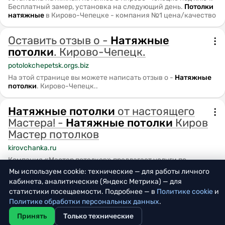
Бесплатный замер, установка на следующий день.
Потолки
натяжные
в Кирово-Чепецке - компания №1 цена/качество
Оставить отзыв о -
Натяжные
потолки
. Кирово-Чепецк.
potolokchepetsk.orgs.biz
На этой странице вы можете написать отзыв о -
Натяжные
потолки
. Кирово-Чепецк..
Натяжные
потолки
от настоящего
Мастера! -
Натяжные
потолки
Киров
Мастер потолков
kirovchanka.ru
Компания «Мастер потолков» предлагает услуги по
установке натяжных потолков в Кирове и Кировской
Мы используем cookie: технические — для работы личного
области
кабинета, аналитические (Яндекс Метрика) — для
статистики посещаемости. Подробнее — в
Политике cookie
и
НАТЯЖНЫЕ
ПОТОЛКИ
-
Политике обработки персональных данных
.
planeta-kirov.ru
Принять
Только технические