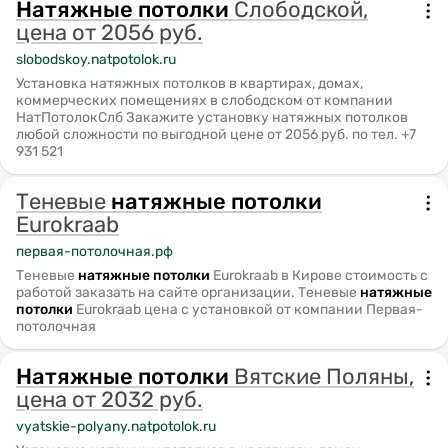
Натяжные
потолки
Слободской,
Компания «НатПотолокСлб» предлагает монтаж
цена от 2056 руб.
натяжных потолков в различных районах, включая
slobodskoy.natpotolok.ru
Слободской. Для заказа необходимо обратиться к ним.
Установка натяжных потолков в квартирах, домах,
коммерческих помещениях в слободском от компании
НатПотолокСлб Закажите установку натяжных потолков
любой сложности по выгодной цене от 2056 руб. по тел. +7
931 521
Теневые
натяжные
потолки
Eurokraab
первая-потолочная.рф
Теневые
натяжные
потолки
Eurokraab в Кирове стоимость с
работой заказать на сайте организации. Теневые
натяжные
потолки
Eurokraab цена с установкой от компании Первая-
потолочная
Натяжные
потолки
Вятские Поляны,
цена от 2032 руб.
vyatskie-polyany.natpotolok.ru