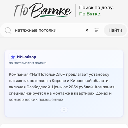
ПоВятке - региональный поисковик
Результаты поиска: натяжные потолки [страница 3]
Поиск по делу.
По Вятке.
Найти
ИИ-обзор
по материалам поиска
Компания «НатПотолокСлб» предлагает установку
натяжных потолков в Кирове и Кировской области,
включая Слободской. Цены от 2056 рублей. Компания
специализируется на монтаже в квартирах, домах и
коммерческих помещениях.
Также в Кирове и окрестностях работают другие
компании, предлагающие натяжные потолки.
Например, компания Wintal реализует натяжные
потолки от производителя с ценами от 2052 рублей.