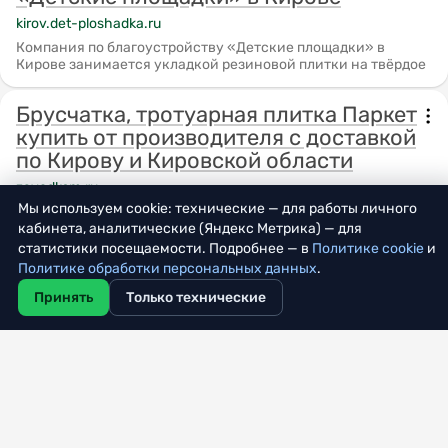
kirov.det-ploshadka.ru
Компания по благоустройству «Детские площадки» в
Кирове занимается укладкой резиновой плитки на твёрдое
Брусчатка, тротуарная плитка Паркет
купить от производителя с доставкой
по Кирову и Кировской области
zavodksm.ru
Мы используем cookie: технические — для работы личного
Брусчатка, тротуарная плитка Паркет в широком
ассортименте.
кабинета, аналитические (Яндекс Метрика) — для
статистики посещаемости. Подробнее — в
Политике cookie
и
Политике обработки персональных данных
.
Ленина 189 к.1 Укладка плитки в
подъезде - Выполненные работы -
Принять
Только технические
ООО Лепсе-Уют Плюс
lepseuyutplyus43.ru
Ленина 189 к.1 Укладка плитки в подъезде
Каталог - Клей для укладки плитки и