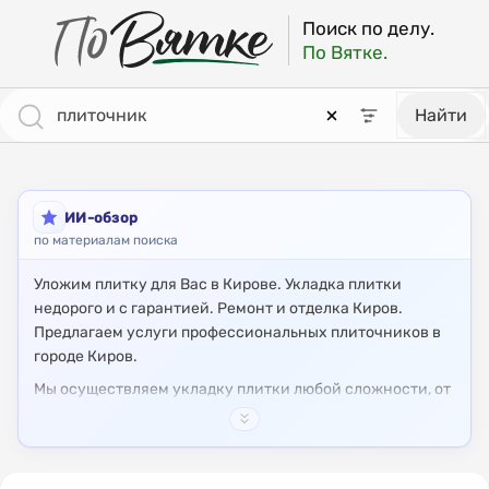
ПоВятке - региональный поисковик
Результаты поиска: плиточник [страница 3]
Поиск по делу.
По Вятке.
Найти
ИИ-обзор
по материалам поиска
Уложим плитку для Вас в Кирове. Укладка плитки
недорого и с гарантией. Ремонт и отделка Киров.
Предлагаем услуги профессиональных плиточников в
городе Киров.
Мы осуществляем укладку плитки любой сложности, от
стандартных керамических до декоративных
материалов. Обеспечиваем качественное выполнение
работ с соблюдением сроков и гарантий.