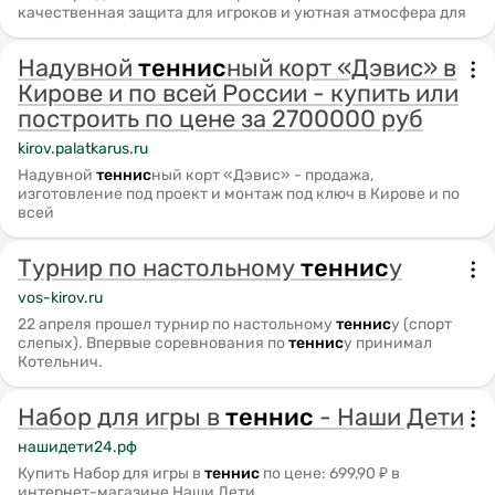
качественная защита для игроков и уютная атмосфера для
Надувной
теннис
ный корт «Дэвис» в
Кирове и по всей России - купить или
построить по цене за 2700000 руб
kirov.palatkarus.ru
Надувной
теннис
ный корт «Дэвис» - продажа,
изготовление под проект и монтаж под ключ в Кирове и по
всей
Турнир по настольному
теннис
у
vos-kirov.ru
22 апреля прошел турнир по настольному
теннис
у (спорт
слепых). Впервые соревнования по
теннис
у принимал
Котельнич.
Набор для игры в
теннис
- Наши Дети
нашидети24.рф
Купить Набор для игры в
теннис
по цене: 699,90 ₽ в
интернет-магазине Наши Дети