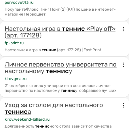
pervocvet43.ru
ПокупайтеФлокс Пинг Понг (2) (КЛ) по цене в интернет-
магазине Первоцвет.
Настольная игра в
теннис
«Play off»
(арт. 177128)
fp-print.ru
Настольная игра в
теннис
(арт. 177128) | Fast Print
Личное первенство университета по
настольному
теннис
у
kirovgma.ru
21 октября в стенах университета состоялось личное
первенство по настольному
теннис
у, собравшее лучших
Уход за столом для настольного
теннис
а
kirov.weekend-billiard.ru
Долговечность
теннис
ного стола зависит от качества