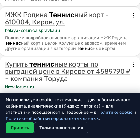
МЖК Родина
Теннис
ный корт -
610004, Киров, ул.
belaya-xolunica.spravka.ru
Полное и подробное описание организации МЖК Родина
Теннис
ный корт в Белой Холунице с адресом, временем
Другие организации в категории
Теннис
ные корты
Купить
теннис
ные корты по
выгодной цене в Кирове от 4589790 ₽
– компания Торуда
kirov.toruda.ru
Купить
теннис
ные корты по цене производителя.
Мы используем cookie: технические — для работы личного
кабинета, аналитические (Яндекс Метрика) — для
Чем играют в
теннис
: инвентарь,
статистики посещаемости. Подробнее — в
Политике cookie
и
мячи, ракетки и экипировка для
Политике обработки персональных данных
.
большого
теннис
а
Принять
Только технические
gorodkirov.ru