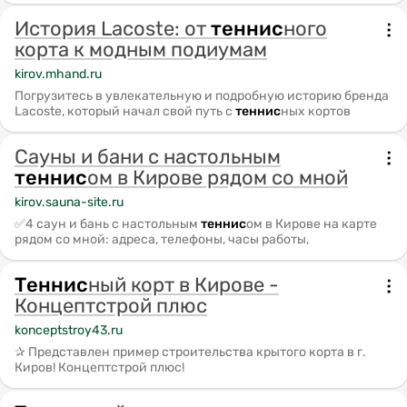
История Lacoste: от
теннис
ного
корта к модным подиумам
kirov.mhand.ru
Погрузитесь в увлекательную и подробную историю бренда
Lacoste, который начал свой путь с
теннис
ных кортов
Сауны и бани с настольным
теннис
ом в Кирове рядом со мной
kirov.sauna-site.ru
✅4 саун и бань с настольным
теннис
ом в Кирове на карте
рядом со мной: адреса, телефоны, часы работы,
Теннис
ный корт в Кирове -
Концептстрой плюс
konceptstroy43.ru
✰ Представлен пример строительства крытого корта в г.
Киров! Концептстрой плюс!