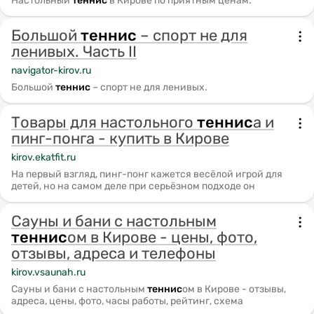
Настольный
теннис
в Кирове по приятным ценам.
Большой
теннис
– спорт не для
ленивых. Часть II
navigator-kirov.ru
Большой
теннис
– спорт не для ленивых.
Товары для настольного
теннис
а и
пинг-понга - купить в Кирове
kirov.ekatfit.ru
На первый взгляд, пинг-понг кажется весёлой игрой для
детей, но на самом деле при серьёзном подходе он
Сауны и бани с настольным
теннис
ом в Кирове - цены, фото,
отзывы, адреса и телефоны
kirov.vsaunah.ru
Сауны и бани с настольным
теннис
ом в Кирове - отзывы,
адреса, цены, фото, часы работы, рейтинг, схема