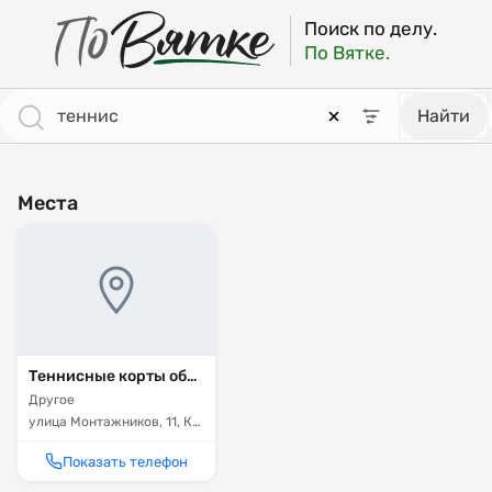
ПоВятке - региональный поисковик
Результаты поиска: теннис [страница 3]
Поиск по делу.
По Вятке.
Найти
Места
Теннисные корты областной федерации тенниса
Другое
улица Монтажников, 11, Кировская область, город Киров
Показать телефон