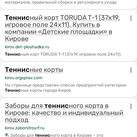
материалов, правильной сборки и регулярного ухода.
Теннис
ный корт TORUDA T-1 (37х19,
игровое поле 24х11). Купить в
компании «Детские площадки» в
Кирове
kirov.det-ploshadka.ru
Теннис
ный корт TORUDA T-1 (37х19, игровое поле 24х11).
Теннис
ные корты
kirov.orgsprav.com
На странице представлен список предприятий категории
Теннис
ные корты города Киров
Заборы для
теннис
ного корта в
Кирове: качество и индивидуальный
подход
kirov.zaborstroyrf.ru
🏓 Заборы для
теннис
ного корта в Кирове – это