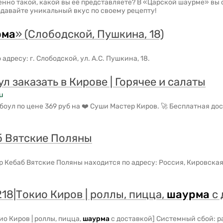
нно такой, какой вы её представляете? В «Царской шаурме» вы 
здавайте уникальный вкус по своему рецепту!
рма
» (Слободской, Пушкина, 18)
о адресу: г. Слободской, ул. А.С. Пушкина, 18.
ул заказать в Кирове | Горячее и салаты
u
боул по цене 369 руб на ❤️ Суши Мастер Киров. 🚀 Бесплатная дос
б Вятские Поляны
 Кебаб Вятские Поляны находится по адресу: Россия, Кировская
218|Токио Киров | роллы, пицца,
шаурма
с 
ио Киров | роллы, пицца,
шаурма
с доставкой] Системный сбой: 