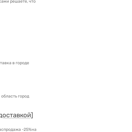
сами решаете, что
тавка в городе
 область город
доставкой]
распродажа -25%на