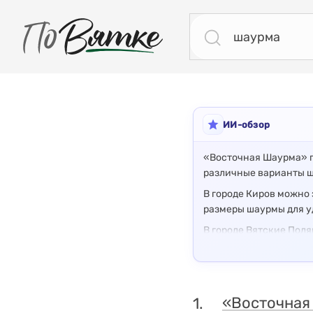
ПоВятке - региональный поисковик
Результаты поиска: шаурма
ИИ-обзор
«Восточная Шаурма» п
различные варианты ш
В городе Киров можно
размеры шаурмы для у
В городе Вятские Пол
Кировская область го
Кафе «Шаурма» находит
шаурмы.
«Восточна
1.