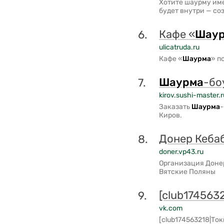
Хотите шаурму име
будет внутри — со
Кафе «
Шау
6.
ulicatruda.ru
Кафе «
Шаурма
» п
Шаурма
-бо
7.
kirov.sushi-master.r
Заказать
Шаурма
-
Киров.
Донер Кеба
8.
doner.vp43.ru
Организация Донер
Вятские Поляны
[club174563
9.
vk.com
[club174563218|Ток