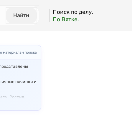
Поиск по делу.
Найти
По Вятке.
о материалам поиска
 представлены
зличные начинки и
есу: Россия,
ся различные виды