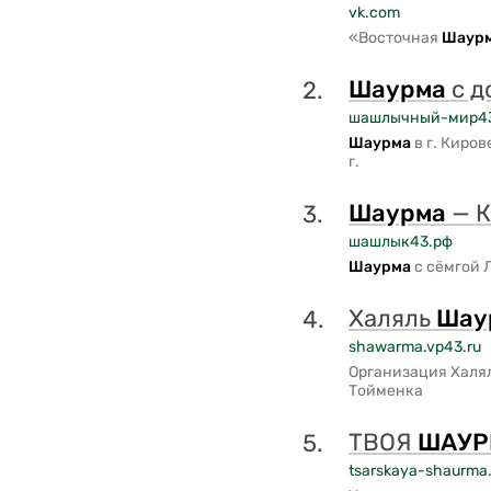
vk.com
«Восточная
Шаур
Шаурма
с д
2.
шашлычный-мир4
Шаурма
в г. Киро
г.
Шаурма
— К
3.
шашлык43.рф
Шаурма
с сёмгой Л
Халяль
Шау
4.
shawarma.vp43.ru
Организация Халя
Тойменка
ТВОЯ
ШАУР
5.
tsarskaya-shaurma.