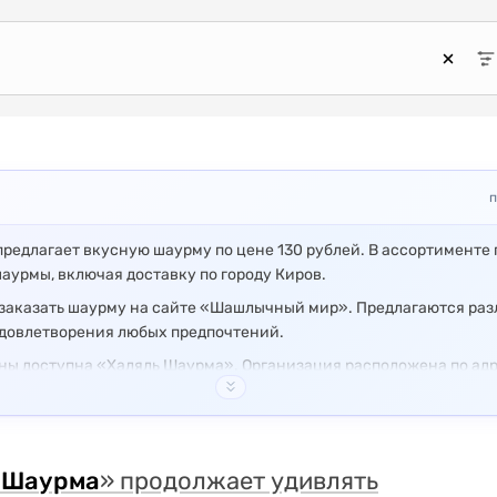
п
редлагает вкусную шаурму по цене 130 рублей. В ассортименте
аурмы, включая доставку по городу Киров.
 заказать шаурму на сайте «Шашлычный мир». Предлагаются ра
довлетворения любых предпочтений.
яны доступна «Халяль Шаурма». Организация расположена по адр
род Вятские Поляны Тойменка.
ся по адресу: г. Слободской, ул. А.С. Пушкина, 18. Предлагают
я
Шаурма
» продолжает удивлять