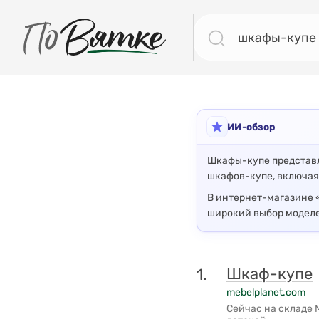
ПоВятке - региональный поисковик
Результаты поиска: шкафы-купе
ИИ-обзор
Шкафы-купе представл
шкафов-купе, включая
В интернет-магазине 
широкий выбор моделе
Шкаф-купе
1.
mebelplanet.com
Сейчас на складе 