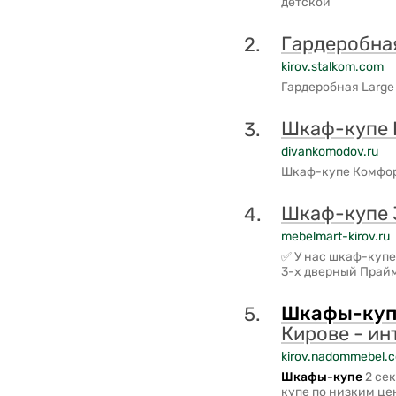
детской
Гардеробная
2.
kirov.stalkom.com
Гардеробная Large 
Шкаф-купе 
3.
divankomodov.ru
Шкаф-купе Комфор
Шкаф-купе 
4.
mebelmart-kirov.ru
✅ У нас шкаф-купе
3-х дверный Прайм
Шкафы-куп
5.
Кирове - и
kirov.nadommebel.
Шкафы-купе
2 се
купе по низким цен