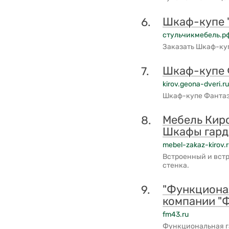
Шкаф-купе 
6.
стульчикмебель.р
Заказать Шкаф-куп
Шкаф-купе 
7.
kirov.geona-dveri.ru
Шкаф-купе Фантази
Мебель Киро
8.
Шкафы гард
mebel-zakaz-kirov.
Встроенный и встр
стенка.
"Функционал
9.
компании "Ф
fm43.ru
Функциональная га