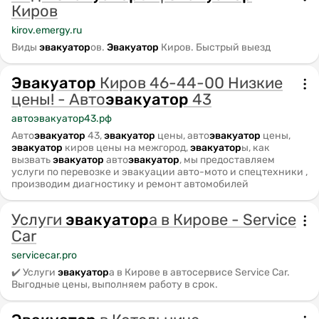
Киров
kirov.emergy.ru
Виды
эвакуатор
ов.
Эвакуатор
Киров. Быстрый выезд
Эвакуатор
Киров 46-44-00 Низкие
цены! - Авто
эвакуатор
43
автоэвакуатор43.рф
Авто
эвакуатор
43,
эвакуатор
цены, авто
эвакуатор
цены,
эвакуатор
киров цены на межгород,
эвакуатор
ы, как
вызвать
эвакуатор
авто
эвакуатор
, мы предоставляем
услуги по перевозке и эвакуации авто-мото и спецтехники ,
производим диагностику и ремонт автомобилей
Услуги
эвакуатор
а в Кирове - Service
Car
servicecar.pro
✔️ Услуги
эвакуатор
а в Кирове в автосервисе Service Car.
Выгодные цены, выполняем работу в срок.