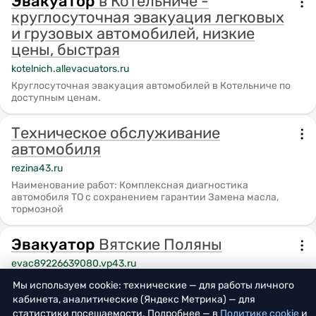
Эвакуатор
в Котельниче -
круглосуточная эвакуация легковых
и грузовых автомобилей, низкие
цены, быстрая
kotelnich.allevacuators.ru
Круглосуточная эвакуация автомобилей в Котельниче по
доступным ценам.
Техническое обслуживание
автомобиля
rezina43.ru
Наименование работ: Комплексная диагностика
автомобиля ТО с сохранением гарантии Замена масла,
тормозной
Эвакуатор
Вятские Поляны
evac89226639080.vp43.ru
Организация
Эвакуатор
Вятские Поляны находится по
Мы используем cookie: технические — для работы личного
адресу: Россия, Кировская область город Вятские Поляны
кабинета, аналитические (Яндекс Метрика) — для
статистики посещаемости. Подробнее — в
Политике cookie
и