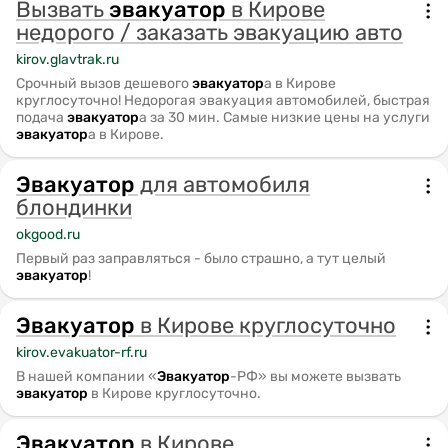
Вызвать
эвакуатор
в Кирове
Услуги эвакуатора в Кирове и Зуевке предоставляются
недорого / заказать эвакуацию авто
круглосуточно. Акцент делается на оперативную
kirov.glavtrak.ru
подачу и сохранность автомобиля.
Срочный вызов дешевого
эвакуатор
а в Кирове
круглосуточно! Недорогая эвакуация автомобилей, быстрая
подача
эвакуатор
а за 30 мин. Самые низкие цены на услуги
эвакуатор
а в Кирове.
Эвакуатор
для автомобиля
блондинки
okgood.ru
Первый раз заправляться - было страшно, а тут целый
эвакуатор
!
Эвакуатор
в Кирове круглосуточно
kirov.evakuator-rf.ru
В нашей компании «
Эвакуатор
-РФ» вы можете вызвать
эвакуатор
в Кирове круглосуточно.
Эвакуатор
в Кирове