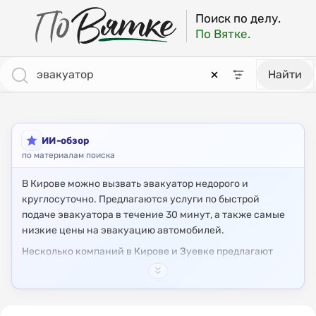
ПоВятке - региональный поисковик
Результаты поиска: эвакуатор [страница 2]
Поиск по делу.
По Вятке.
Найти
ИИ-обзор
по материалам поиска
В Кирове можно вызвать эвакуатор недорого и
круглосуточно. Предлагаются услуги по быстрой
подаче эвакуатора в течение 30 минут, а также самые
низкие цены на эвакуацию автомобилей.
Несколько компаний в Кирове и Зуевке предлагают
услуги эвакуатора круглосуточно. Предоставляется
бережная транспортировка автомобилей в любом
состоянии, включая легковые, внедорожники, пикапы и
грузовики.