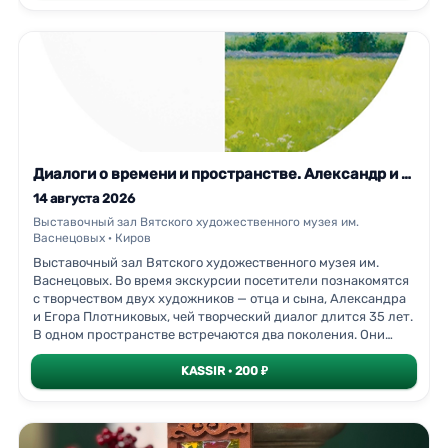
пейзажей с белыми «вычитаниями» — пробелами памяти,
которые зрителю предлагается заполнить самому. Одна из
работ написана специально к выставке. В центре —
инсталляция «Юный художник».В зале Александра
Георгиевича Плотникова к 90-летию художника показана
новая серия: более 90 пейзажей, созданных за последние
пять лет. Выставка — о пути, о возвращении к себе и о том,
что разговор между поколениями продолжается и за
пределами
Диалоги о времени и пространстве. Александр и Егор Плотниковы. Экскурсия
14 августа 2026
Выставочный зал Вятского художественного музея им.
Васнецовых · Киров
Выставочный зал Вятского художественного музея им.
Васнецовых. Во время экскурсии посетители познакомятся
с творчеством двух художников — отца и сына, Александра
и Егора Плотниковых, чей творческий диалог длится 35 лет.
В одном пространстве встречаются два поколения. Они
говорят об одном — о родной вятской земле, о памяти, о
времени, — но каждый своим голосом.В зале Егора
KASSIR · 200 ₽
Плотникова представлены одиннадцать широкоформатных
пейзажей с белыми «вычитаниями» — пробелами памяти,
которые зрителю предлагается заполнить самому. Одна из
работ написана специально к выставке. В центре —