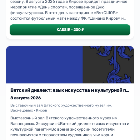
сезону, 8 августа 2026 года в Кирове пройдет праздничное
остро, чувственно и современно.В ролях – известные
мероприятие «День спорта», посвященное Дню
артисты театра и кино: Павел Майков и Кира Кауфман. В
физкультурника. В этот день на стадионе «ВятСШОР»
спектакле также принимают участие музыканты: Роман
состоится футбольный матч между ФК «Динамо Киров» и
Туманов (аккордеон), Нарада Ещенко (скрипка), Семен
ФК «Машук-КМВ Пятигорск» в составе Второй Лиги А,
Немцев (клавиши), Евгения Козина (виолончель) и Юлия
группы «Золото». В рамках мероприятия запланированы
KASSIR · 200 ₽
Глушицкая (виолончель).Показ спектакля проходит в рамках
спортивные соревнования, мастер-классы и другие
основной программы Пятого Вятского открытого фестиваля
активности для жителей города.
театра, кино и журналистики «На семи холмах»,
проводимого в Кирове с 7 по 16 августа 2026 года.Начало
спектакля в 14:00 и 19:00 часов.Продолжительность
спектакля 1 час 40 минут, без антракта.Возрастная
классификация
Вятский диалект: язык искусства и культурной памяти. Экскурсия
8 августа 2026
Выставочный зал Вятского художественного музея им.
Васнецовых · Киров
Выставочный зал Вятского художественного музея им.
Васнецовых. Экскурсия «Вятский диалект: язык искусства и
культурной памяти»Во время экскурсии посетители
познакомятся с творчеством художников, чьи корни