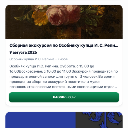
игрушке, изделиях из капа, набойке, росписи и т.п.На
втором этаже отдела экскурсанты увидят предметы эпохи
античности; фарфор и стекло, созданные на крупных
зарубежных мануфактурах; живописные полотна
представителей ведущих национальных школ: от эпохи
Возрождения до начала ХХ века.Экскурсия проводится по
предварительной записи для групп от 3
человек.Предварительная запись – по телефону указанному
на
Сборная экскурсия по Особняку купца И. С. Репина
9 августа 2026
Особняк купца И.С. Репина · Киров
Особняк купца И.С. Репина. Суббота: с 15:00 до
16:00Воскресенье: с 10:00 до 11:00 Экскурсия проводится по
предварительной записи для групп от 3 человек.Во время
проведения сборных экскурсий посетители музея
познакомятся со всеми постоянными экспозициями отдела,
узнают об истории музея.На первом этаже Репинского
особняка посетителям расскажут об известных вятских
KASSIR · 50 ₽
народных художественных промыслах: дымковской
игрушке, изделиях из капа, набойке, росписи и т.п.На
втором этаже отдела экскурсанты увидят предметы эпохи
античности; фарфор и стекло, созданные на крупных
зарубежных мануфактурах; живописные полотна
представителей ведущих национальных школ: от эпохи