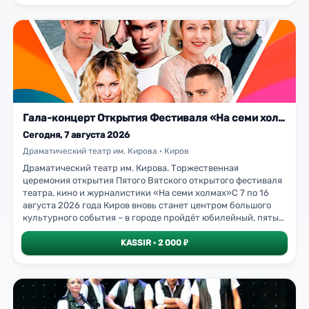
года. Коллектив ждёт с нетерпением встречи и новых
знакомств! Поддерживать в этот вечер ребят будет наша
зажигательная кавер‑группа Rock Service / Рок Сервис.
Гала-концерт Открытия Фестиваля «На семи холмах - 2026»
Сегодня, 7 августа 2026
Драматический театр им. Кирова · Киров
Драматический театр им. Кирова. Торжественная
церемония открытия Пятого Вятского открытого фестиваля
театра, кино и журналистики «На семи холмах»С 7 по 16
августа 2026 года Киров вновь станет центром большого
культурного события – в городе пройдёт юбилейный, пятый
Вятский открытый фестиваль театра, кино и журналистики
«На семи холмах». За эти годы фестиваль стал важным и
KASSIR · 2 000 ₽
значимым мероприятием в культурной жизни региона,
настоящим праздником искусства для кировчан и гостей
областной столицы. Фестиваль объединяет тысячи
зрителей и дарит им незабываемые впечатления от встречи
с любимыми артистами театра, кино, телевидения и