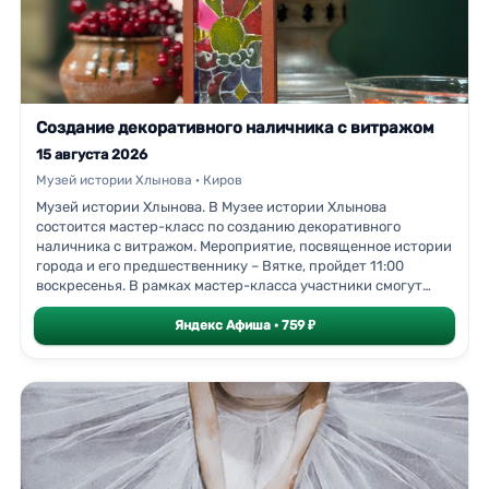
инсталляция «Юный художник».В зале Александра
Георгиевича Плотникова к 90-летию художника показана
новая серия: более 90 пейзажей, созданных за последние
пять лет.Для групп от 5
Создание декоративного наличника с витражом
15 августа 2026
Музей истории Хлынова · Киров
Музей истории Хлынова. В Музее истории Хлынова
состоится мастер-класс по созданию декоративного
наличника с витражом. Мероприятие, посвященное истории
города и его предшественнику – Вятке, пройдет 11:00
воскресенья. В рамках мастер-класса участники смогут
прикоснуться к традициям и узнать больше о коллекциях
музея, основанных на увлечении Валерия Ивановича
Яндекс Афиша · 759 ₽
Федяева Вятским краем. Место проведения – историческая
часть города Кирова, на пути следования основных
экскурсионных маршрутов.