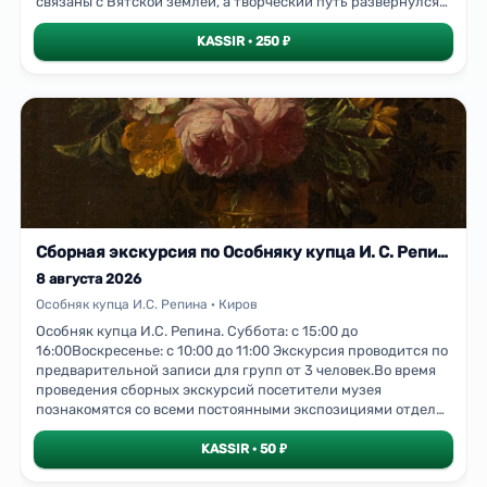
связаны с Вятской землёй, а творческий путь развернулся
на просторах всей России. Раскроем, как малая родина
формирует уникальный художественный язык «почвенный
KASSIR · 250 ₽
код», который проявляется в образах, символах и
настроении картин.Тематические разделы выставки,
которые посетим:«Духовность» — размышления о вечных
ценностях и внутреннем мире человека через призму
вятских традиций.«Дом — Очаг» — образы родного дома,
семьи и уюта, воплощающие идею малой родины.«Символы,
знаки, системы кодов» — язык символов, понятный тем, кто
вырос на этой земле: от узнаваемых деталей до глубоких
культурных отсылок.«Сказочная дымка» — поэтические и
мистические образы, вдохновлённые фольклором и
Сборная экскурсия по Особняку купца И. С. Репина
природой Вятского края.Экскурсия проводится для групп
от 5
8 августа 2026
Особняк купца И.С. Репина · Киров
Особняк купца И.С. Репина. Суббота: с 15:00 до
16:00Воскресенье: с 10:00 до 11:00 Экскурсия проводится по
предварительной записи для групп от 3 человек.Во время
проведения сборных экскурсий посетители музея
познакомятся со всеми постоянными экспозициями отдела,
узнают об истории музея.На первом этаже Репинского
особняка посетителям расскажут об известных вятских
KASSIR · 50 ₽
народных художественных промыслах: дымковской