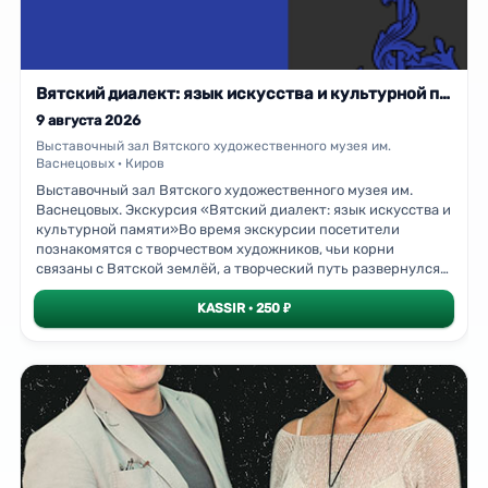
Возрождения до начала ХХ века.Экскурсия проводится по
предварительной записи для групп от 3
человек.Предварительная запись – по телефону указанному
на
Вятский диалект: язык искусства и культурной памяти. Экскурсия
9 августа 2026
Выставочный зал Вятского художественного музея им.
Васнецовых · Киров
Выставочный зал Вятского художественного музея им.
Васнецовых. Экскурсия «Вятский диалект: язык искусства и
культурной памяти»Во время экскурсии посетители
познакомятся с творчеством художников, чьи корни
связаны с Вятской землёй, а творческий путь развернулся
на просторах всей России. Раскроем, как малая родина
формирует уникальный художественный язык «почвенный
KASSIR · 250 ₽
код», который проявляется в образах, символах и
настроении картин.Тематические разделы выставки,
которые посетим:«Духовность» — размышления о вечных
ценностях и внутреннем мире человека через призму
вятских традиций.«Дом — Очаг» — образы родного дома,
семьи и уюта, воплощающие идею малой родины.«Символы,
знаки, системы кодов» — язык символов, понятный тем, кто
вырос на этой земле: от узнаваемых деталей до глубоких
культурных отсылок.«Сказочная дымка» — поэтические и