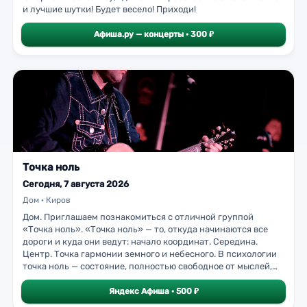
и лучшие шутки! Будет весело! Приходи!
Афиша.ру — концерты · 300 ₽
Точка ноль
Сегодня, 7 августа 2026
Дом · Киров
Дом. Приглашаем познакомиться с отличной группой
«Точка ноль». «Точка ноль» — то, откуда начинаются все
дороги и куда они ведут: начало координат. Середина.
Центр. Точка гармонии земного и небесного. В психологии
точка ноль — состояние, полностью свободное от мыслей,
погружение в себя, свобода. Парни играют в стиле фэнтези-
рок, джаз-рок — мелодичная и романтическая рок‑музыка
Яндекс Афиша · 500 ₽
на русском языке. Начало отсчёта ведётся от 31 января 2015