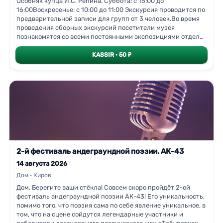
Особняк купца И.С. Репина. Суббота: с 15:00 до
16:00Воскресенье: с 10:00 до 11:00 Экскурсия проводится по
предварительной записи для групп от 3 человек.Во время
проведения сборных экскурсий посетители музея
познакомятся со всеми постоянными экспозициями отдела,
узнают об истории музея.На первом этаже Репинского
особняка посетителям расскажут об известных вятских
KASSIR · 50 ₽
народных художественных промыслах: дымковской
игрушке, изделиях из капа, набойке, росписи и т.п.На
втором этаже отдела экскурсанты увидят предметы эпохи
античности; фарфор и стекло, созданные на крупных
зарубежных мануфактурах; живописные полотна
представителей ведущих национальных школ: от эпохи
Возрождения до начала ХХ века.Экскурсия проводится по
предварительной записи для групп от 3
человек.Предварительная запись – по телефону указанному
на
2-й фестиваль андеграундной поэзии. АК-43
14 августа 2026
Дом · Киров
Дом. Берегите ваши стёкла! Совсем скоро пройдёт 2-ой
фестиваль андеграундной поэзии АК-43! Его уникальность,
помимо того, что поэзия сама по себе явление уникальное, в
том, что на сцене сойдутся легендарные участники и