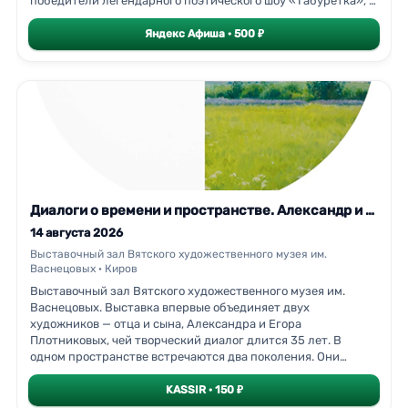
победители легендарного поэтического шоу «Табуретка», и
«младая поросль» — поэты новой волны, которые бросят
вызов «мэтрам»! Стихи, как пули, будут рикошетить во все
Яндекс Афиша · 500 ₽
стороны! Такое событие, такой мозгосносящий батл просто
нельзя пропустить!
Диалоги о времени и пространстве. Александр и Егор Плотниковы. Выставка
14 августа 2026
Выставочный зал Вятского художественного музея им.
Васнецовых · Киров
Выставочный зал Вятского художественного музея им.
Васнецовых. Выставка впервые объединяет двух
художников — отца и сына, Александра и Егора
Плотниковых, чей творческий диалог длится 35 лет. В
одном пространстве встречаются два поколения. Они
говорят об одном — о родной вятской земле, о памяти, о
времени, — но каждый своим голосом.В зале Егора
KASSIR · 150 ₽
Плотникова представлены одиннадцать широкоформатных