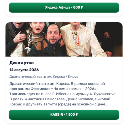
общение, юмор и ценные законы счастливой супружеской
театра и кино: Александр Самойленко, Илья Антоненко,
жизни.
Яндекс Афиша · 800 ₽
Егор Попов, Юлия Максютина, Александр Денисов, Алёна
Гончарова и Александр Хохлов.Показ спектакля проходит в
рамках основной программы Пятого Вятского открытого
фестиваля театра, кино и журналистики «На семи холмах»,
проводимого в Кирове с 7 по 16 августа 2026 года.Начало
спектакля в 19:00 часов.Продолжительность спектакля 2
часа 30 минут, с одним антрактом.Возрастная
классификация
Дикая утка
12 августа 2026
Драматический театр им. Кирова · Киров
Драматический театр им. Кирова. В рамках основной
программы Фестиваля «На семи холмах – 2026».
Трагикомедия по пьесе Г. Ибсена на музыку А. Лукашевича.
В ролях: Анастасия Немоляева, Денис Яковлев, Николай
Ковбас и другие12 августа (среда) на основной сцене
Кировского драмтеатра состоится показ трагикомедии
«Дикая утка» по пьесе Г. Ибсена на музыку А.
KASSIR · 1 500 ₽
Лукашевича.Грегерс Верле возвращается домой с твёрдым
убеждением: люди должны жить в правде. Он находит