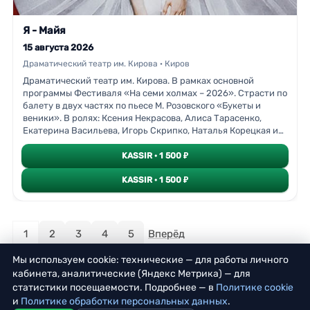
Я - Майя
15 августа 2026
Драматический театр им. Кирова · Киров
Драматический театр им. Кирова. В рамках основной
программы Фестиваля «На семи холмах – 2026». Страсти по
балету в двух частях по пьесе М. Розовского «Букеты и
веники». В ролях: Ксения Некрасова, Алиса Тарасенко,
Екатерина Васильева, Игорь Скрипко, Наталья Корецкая и
другие15 августа (суббота) на основной сцене Кировского
драмтеатра состоится показ спектакля «Я – Майя» по пьесе
KASSIR · 1 500 ₽
М. Розовского «Букеты и веники», посвященного
величайшей балерине XX века Майе Плисецкой.В мире
KASSIR · 1 500 ₽
искусства всегда есть место большим деньгам и амбициям.
Карьера главной героини, несмотря на её талант и усилия,
оказывается в центре страстей и интриг, которые далеки от
искусства.Марк Розовский, художественный руководитель
1
2
3
4
5
Вперёд
Московского театра «У Никитинских ворот», о спектакле: «–
Пьеса «Я – Майя» имеет важный подзаголовок – «страсти по
Мы используем cookie: технические — для работы личного
балету». То есть это драма, сыгранная в драматическом
кабинета, аналитические (Яндекс Метрика) — для
жанре артистами именно драматического театра. Это ни в
статистики посещаемости. Подробнее — в
Политике cookie
коем случае не балетный спектакль. Другое дело, нам
и
Политике обработки персональных данных
.
хотелось передать атмосферу балетного мира, в котором