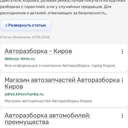
(двигатель, коробка, рулевая рейка) лучше покупать на крупных
разборках с гарантией, а не у случайных продавцов. Для
расходников и деталей, отвечающих за безопасность
(тормозные элементы, подушки безопасности), стоит
Развернуть статью
рассмотреть покупку новых аналогов. Грамотный подход к
выбору авторазборки и проверке деталей позволит существенно
Статья обновлена: 27.05.2026
сэкономить на ремонте автомобиля без ущерба для его
надёжности.
Авторазборка - Киров
delovoy-kirov.ru
Вся информация о компании Авторазборка, город Киров.
Магазин автозапчастей Авторазборка
Киров
adres.kirovchanka.ru
Магазин автозапчастей Авторазборка Киров
Авторазборка автомобилей:
преимущества