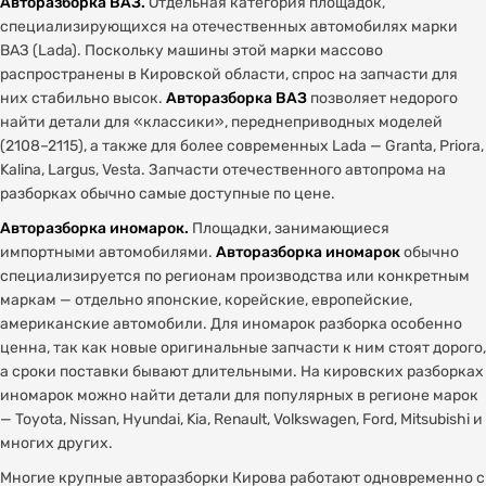
Авторазборка ВАЗ.
Отдельная категория площадок,
специализирующихся на отечественных автомобилях марки
ВАЗ (Lada). Поскольку машины этой марки массово
распространены в Кировской области, спрос на запчасти для
них стабильно высок.
Авторазборка ВАЗ
позволяет недорого
найти детали для «классики», переднеприводных моделей
(2108–2115), а также для более современных Lada — Granta, Priora,
Kalina, Largus, Vesta. Запчасти отечественного автопрома на
разборках обычно самые доступные по цене.
Авторазборка иномарок.
Площадки, занимающиеся
импортными автомобилями.
Авторазборка иномарок
обычно
специализируется по регионам производства или конкретным
маркам — отдельно японские, корейские, европейские,
американские автомобили. Для иномарок разборка особенно
ценна, так как новые оригинальные запчасти к ним стоят дорого,
а сроки поставки бывают длительными. На кировских разборках
иномарок можно найти детали для популярных в регионе марок
— Toyota, Nissan, Hyundai, Kia, Renault, Volkswagen, Ford, Mitsubishi и
многих других.
Многие крупные авторазборки Кирова работают одновременно с