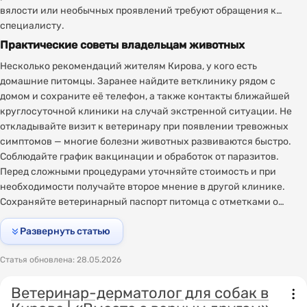
вялости или необычных проявлений требуют обращения к
специалисту.
Практические советы владельцам животных
Несколько рекомендаций жителям Кирова, у кого есть
домашние питомцы. Заранее найдите ветклинику рядом с
домом и сохраните её телефон, а также контакты ближайшей
круглосуточной клиники на случай экстренной ситуации. Не
откладывайте визит к ветеринару при появлении тревожных
симптомов — многие болезни животных развиваются быстро.
Соблюдайте график вакцинации и обработок от паразитов.
Перед сложными процедурами уточняйте стоимость и при
необходимости получайте второе мнение в другой клинике.
Сохраняйте ветеринарный паспорт питомца с отметками о
прививках — он необходим при перевозке животного,
Развернуть статью
посещении гостиниц для животных и в ряде других ситуаций.
Внимательная забота о здоровье питомца и наличие надёжной
Статья обновлена: 28.05.2026
ветеринарной клиники под рукой обеспечат вашему любимцу
долгую и здоровую жизнь.
Ветеринар-дерматолог для собак в