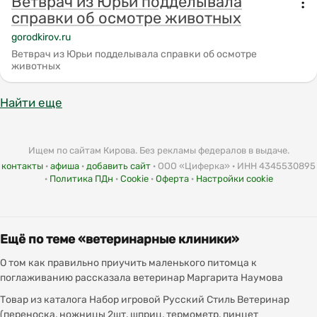
Ветврач из Юрьи подделывала
справки об осмотре животных
gorodkirov.ru
Ветврач из Юрьи подделывала справки об осмотре
животных
Найти еще
Ищем по сайтам Кирова. Без рекламы федералов в выдаче.
контакты
·
афиша
·
добавить сайт
· ООО «Циферка» · ИНН 4345530895
·
Политика ПДн
·
Cookie
·
Оферта
·
Настройки cookie
Ещё по теме «ветеринарные клиники»
О том как правильно приучить маленького питомца к
поглаживанию рассказала ветеринар Маргарита Наумова
Товар из каталога Набор игровой Русский Стиль Ветеринар
(переноска, ножницы 2шт, шприц, термометр, пинцет