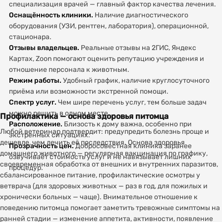
специализация врачей — главный фактор качества лечения.
Оснащённость клиники.
Наличие диагностического
оборудования (УЗИ, рентген, лаборатория), операционной,
стационара.
Отзывы владельцев.
Реальные отзывы на 2ГИС, Яндекс
Картах, Zoon помогают оценить репутацию учреждения и
отношение персонала к животным.
Режим работы.
Удобный график, наличие круглосуточного
приёма или возможности экстренной помощи.
Спектр услуг.
Чем шире перечень услуг, тем больше задач
можно решить в одном месте.
Профилактика — основа здоровья питомца
Расположение.
Близость к дому важна, особенно при
Любой ветеринар подтвердит: предупредить болезнь проще и
экстренных ситуациях.
дешевле, чем лечить её последствия. Основа здоровья
Прозрачность цен.
Добросовестная клиника заранее
домашнего животного — регулярная вакцинация по графику,
озвучивает стоимость услуг и не навязывает лишних
своевременная обработка от внешних и внутренних паразитов,
процедур.
сбалансированное питание, профилактические осмотры у
ветврача (для здоровых животных — раз в год, для пожилых и
хронически больных — чаще). Внимательное отношение к
поведению питомца помогает заметить тревожные симптомы на
ранней стадии — изменение аппетита, активности, появление