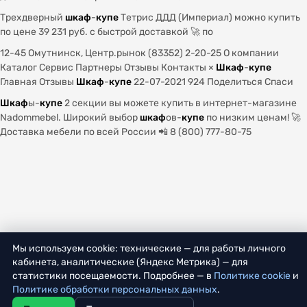
Трехдверный
шкаф
-
купе
Тетрис ДДД (Империал) можно купить
по цене 39 231 руб. с быстрой доставкой 🚀 по
12-45 Омутнинск, Центр.рынок (83352) 2-20-25 О компании
Каталог Сервис Партнеры Отзывы Контакты ×
Шкаф
-
купе
Главная Отзывы
Шкаф
-
купе
22-07-2021 924 Поделиться Спаси
Шкаф
ы-
купе
2 секции вы можете купить в интернет-магазине
Nadommebel. Широкий выбор
шкаф
ов-
купе
по низким ценам! 🚀
Доставка мебели по всей России 📲 8 (800) 777-80-75
Мы используем cookie: технические — для работы личного
кабинета, аналитические (Яндекс Метрика) — для
статистики посещаемости. Подробнее — в
Политике cookie
и
Политике обработки персональных данных
.