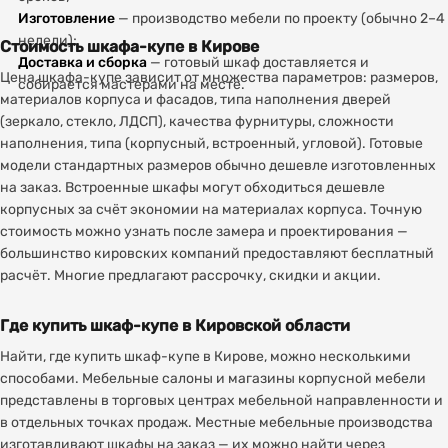
Изготовление
— производство мебели по проекту (обычно 2–4
недели);
Стоимость шкафа-купе в Кирове
Доставка и сборка
— готовый шкаф доставляется и
Цена шкафа-купе зависит от множества параметров: размеров,
собирается мастерами на месте.
материалов корпуса и фасадов, типа наполнения дверей
(зеркало, стекло, ЛДСП), качества фурнитуры, сложности
наполнения, типа (корпусный, встроенный, угловой). Готовые
модели стандартных размеров обычно дешевле изготовленных
на заказ. Встроенные шкафы могут обходиться дешевле
корпусных за счёт экономии на материалах корпуса. Точную
стоимость можно узнать после замера и проектирования —
большинство кировских компаний предоставляют бесплатный
расчёт. Многие предлагают рассрочку, скидки и акции.
Где купить шкаф-купе в Кировской области
Найти, где купить шкаф-купе в Кирове, можно несколькими
способами. Мебельные салоны и магазины корпусной мебели
представлены в торговых центрах мебельной направленности и
в отдельных точках продаж. Местные мебельные производства
изготавливают шкафы на заказ — их можно найти через