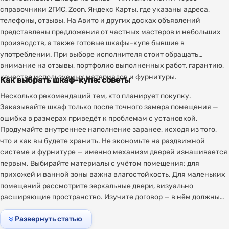
справочники 2ГИС, Zoon, Яндекс Карты, где указаны адреса,
телефоны, отзывы. На Авито и других досках объявлений
представлены предложения от частных мастеров и небольших
производств, а также готовые шкафы-купе бывшие в
употреблении. При выборе исполнителя стоит обращать
внимание на отзывы, портфолио выполненных работ, гарантию,
качество используемых материалов и фурнитуры.
Как выбрать шкаф-купе: советы
Несколько рекомендаций тем, кто планирует покупку.
Заказывайте шкаф только после точного замера помещения —
ошибка в размерах приведёт к проблемам с установкой.
Продумайте внутреннее наполнение заранее, исходя из того,
что и как вы будете хранить. Не экономьте на раздвижной
системе и фурнитуре — именно механизм дверей изнашивается
первым. Выбирайте материалы с учётом помещения: для
прихожей и ванной зоны важна влагостойкость. Для маленьких
помещений рассмотрите зеркальные двери, визуально
расширяющие пространство. Изучите договор — в нём должны
быть чётко указаны материалы, сроки, стоимость и гарантия.
Развернуть статью
Проверьте репутацию производителя по отзывам. Грамотно