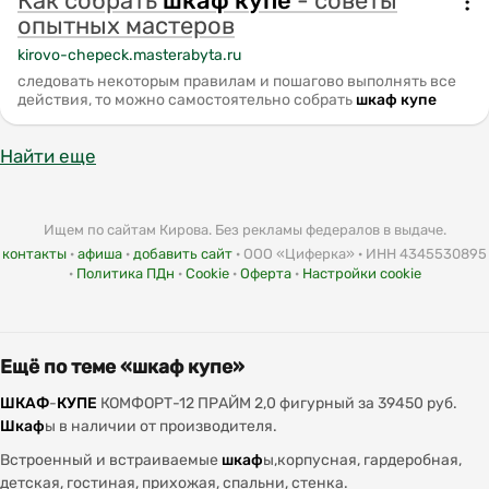
Как собрать
шкаф
купе
- советы
опытных мастеров
kirovo-chepeck.masterabyta.ru
следовать некоторым правилам и пошагово выполнять все
действия, то можно самостоятельно собрать
шкаф
купе
Найти еще
Ищем по сайтам Кирова. Без рекламы федералов в выдаче.
контакты
·
афиша
·
добавить сайт
· ООО «Циферка» · ИНН 4345530895
·
Политика ПДн
·
Cookie
·
Оферта
·
Настройки cookie
Ещё по теме «шкаф купе»
ШКАФ
-
КУПЕ
КОМФОРТ-12 ПРАЙМ 2,0 фигурный за 39450 руб.
Шкаф
ы в наличии от производителя.
Встроенный и встраиваемые
шкаф
ы,корпусная, гардеробная,
детская, гостиная, прихожая, спальни, стенка.