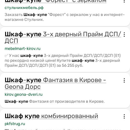
стульчикмебель.рф
Заказать
Шкаф
-
купе
"Форест" с зеркалом у нас в интернет-
магазине Стульчик.
Шкаф
-
купе
3-х дверный Прайм ДСП/
ДСП
mebelmart-kirov.ru
✅ У нас
шкаф
-
купе
3-х дверный Прайм ДСП/ДСП/ДСП (Е1)
по рекордно низкой цене! Купите
шкаф
-
купе
3-х дверный
Прайм ДСП/ДСП/ДСП (Е1) за 56 255 руб.
Шкаф
-
купе
Фантазия в Кирове -
Geona Дорс
kirov.geona-dveri.ru
Шкаф
-
купе
Фантазия от производителя в Кирове.
Шкаф
купе
комбинированный
pkfstrug.ru