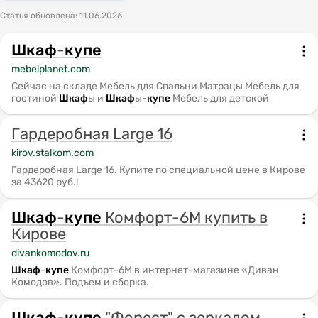
спроектированный и качественно изготовленный шкаф-купе
Статья обновлена: 11.06.2026
прослужит много лет, обеспечивая удобное и вместительное
хранение и гармонично дополняя интерьер вашего дома.
Шкаф
-
купе
mebelplanet.com
Сейчас на складе Мебель для Спальни Матрацы Мебель для
гостиной
Шкаф
ы и
Шкаф
ы-
купе
Мебель для детской
Гардеробная Large 16
kirov.stalkom.com
Гардеробная Large 16. Купите по специальной цене в Кирове
за 43620 руб.!
Шкаф
-
купе
Комфорт-6М купить в
Кирове
divankomodov.ru
Шкаф
-
купе
Комфорт-6М в интернет-магазине «Диван
Комодов». Подъем и сборка.
Шкаф
-
купе
"Форест" с зеркалом