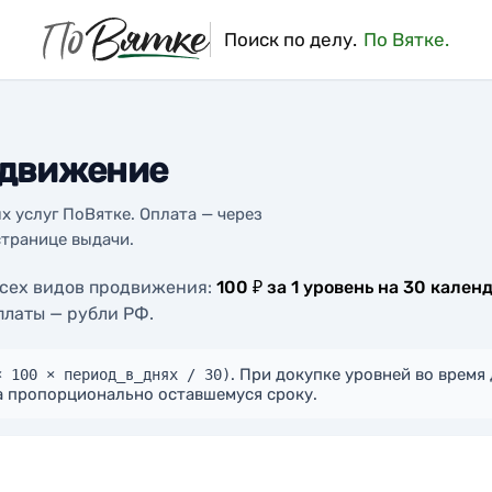
Поиск по делу.
По Вятке.
одвижение
 услуг ПоВятке. Оплата — через
странице выдачи.
всех видов продвижения:
100 ₽ за 1 уровень на 30 кале
платы — рубли РФ.
. При докупке уровней во врем
× 100 × период_в_днях / 30)
а пропорционально оставшемуся сроку.