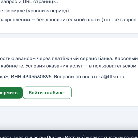
запрос и URL страницы.
е формуле (уровни × период).
закреплении — без дополнительной платы (тот же запрос 
остью авансом через платёжный сервис банка. Кассовый
 кабинете. Условия оказания услуг — в
пользовательском
а», ИНН 4345530895. Вопросы по оплате:
a@tltsn.ru
.
формить
Войти в кабинет
бинета, аналитические (Яндекс Метрика) — для статистики посещ